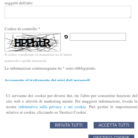
soggetti dell'atto
Codice di controllo *
Il codice visualizzato fa distinzione tra le lettere
maiuscole e quelle minuscole.
Le informazioni contrassegnate da * sono obbligatorie.
Acconsento al trattamento dei miei dati personali
Acconsento
Non acconsento
Ci serviamo dei cookie per diversi fini, tra l'altro per consentire funzioni del
sito web e attività di marketing mirate. Per maggiori informazioni, riveda la
nostra
informativa sulla privacy e sui cookie
. Può gestire le impostazioni
relative ai cookie, cliccando su 'Gestisci Cookie'.
Notaio Francesco Lacchi
Piazza Giuseppe Di Vittorio,2 - San Giuliano Milanese, MI
RIFIUTA TUTTI
ACCETTA TUTTI
Corso Giacomo Matteotti, 11 - Milano, MI
GESTISCI COOKIE